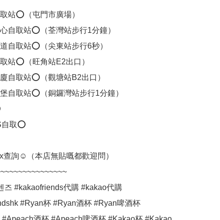
取站⭕（屯門市廣場）

心自取站⭕（荃灣站步行1分鐘）

道自取站⭕（尖東站步行6秒）

取站⭕（旺角站E2出口）

廈自取站⭕（觀塘站B2出口）

堡自取站⭕（銅鑼灣站步行1分鐘）



自取⭕

ox查詢☺️（本店無貼嘅都歡迎問）

~~~~~~~~~~~~~~~

#kakaofriends代購 #kakao代購 
iendshk #Ryan杯 #Ryan酒杯 #Ryan啤酒杯 
 #Apeach酒杯 #Apeach啤酒杯 #Kakao杯 #Kakao