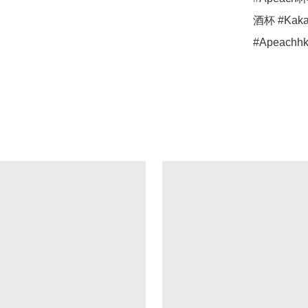
酒杯 #Kaka
#Apeachhk