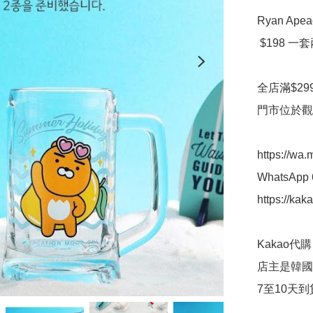
Ryan Ape
 $198 一套兩個， 355ml

全店滿$299
門市位於觀
https://wa
WhatsApp 
https://kak
Kakao代購 ✈
店主是韓國人
7至10天到貨