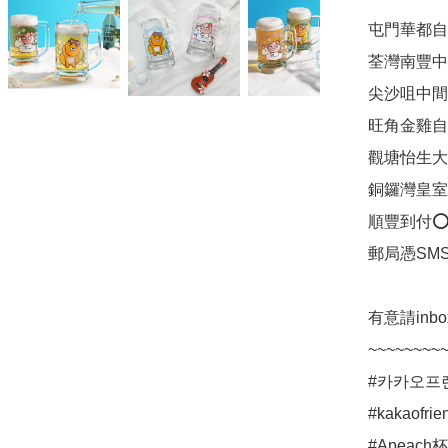
屯門華都自
荃灣南豐中
尖沙咀中間
旺角金雞自
觀塘怡生大
銅鑼灣皇室
順豐到付⭕
郵局憑SMS
有意請inb
~~~~~~~~~
#카카오프렌즈 
#kakaofr
#Apeach杯