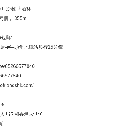
ach 沙灘 啤酒杯

包郵*

塘🚄牛頭角地鐵站步行15分鐘

.me/85266577840

66577840

aofriendshk.com/

️

🇰🇷和香港人🇭🇰


