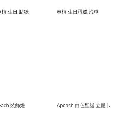
 春植 生日 貼紙
春植 生日蛋糕 汽球
peach 裝飾燈
Apeach 白色聖誕 立體卡