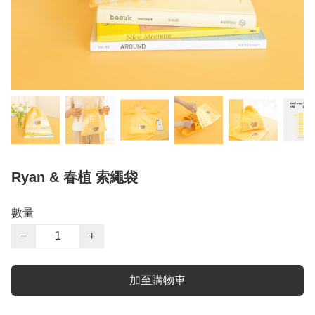
Ryan & 春植 索繩袋
數量
−
+
加至購物車