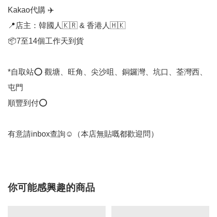
Kakao代購 ✈️

📍店主：韓國人🇰🇷 & 香港人🇭🇰

📦7至14個工作天到貨

*自取站⭕ 觀塘、旺角、尖沙咀、銅鑼灣、坑口、荃灣西、
屯門

順豐到付⭕

有意請inbox查詢☺️（本店無貼嘅都歡迎問）
你可能感興趣的商品