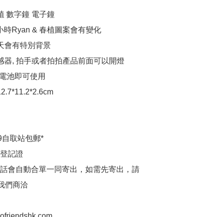
春植 數字鐘 電子鐘

7 小時Ryan & 春植圖案會有變化 

天會有特別背景

傳感器, 拍手或者拍拍產品前面可以開燈

AA 電池即可使用

7*11.2*2.6cm

9自取站包郵*

登記證

話會自動合單一同寄出，如需先寄出，請
p我們商洽

aofriendshk.com
