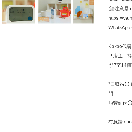
(請注意是.co
https://wa
WhatsApp 
Kakao代購 ✈
📍店主：韓國
📦7至14
*自取站⭕
門

順豐到付⭕
有意請in