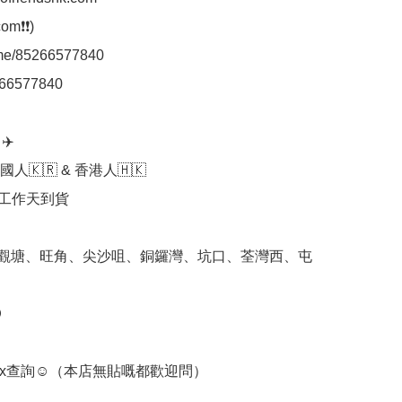
m❗❗)

.me/85266577840

66577840

️

人🇰🇷 & 香港人🇭🇰

個工作天到貨

 觀塘、旺角、尖沙咀、銅鑼灣、坑口、荃灣西、屯


box查詢☺️（本店無貼嘅都歡迎問）