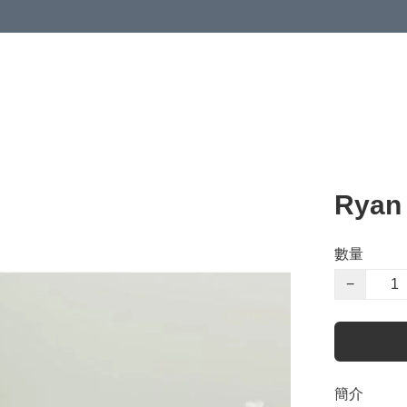
Rya
數量
−
簡介