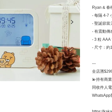
Ryan & 
- 每隔 4-
- 聖誕節當
- 有震動
- 3 粒 A
- 尺寸：約12.
---

全店🈵$29
💫持有商業
同收件人電
WhatsAp
https://kak