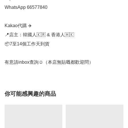
WhatsApp 66577840

Kakao代購 ✈️

📍店主：韓國人🇰🇷 & 香港人🇭🇰

📦7至14個工作天到貨

有意請inbox查詢☺️（本店無貼嘅都歡迎問）
你可能感興趣的商品