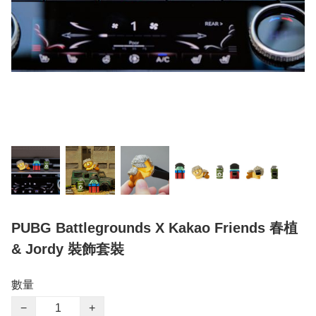
PUBG Battlegrounds X Kakao Friends 春植
& Jordy 裝飾套裝
數量
−
+