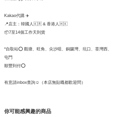
Kakao代購 ✈️

📍店主：韓國人🇰🇷 & 香港人🇭🇰

📦7至14個工作天到貨

*自取站⭕ 觀塘、旺角、尖沙咀、銅鑼灣、坑口、荃灣西、
屯門

順豐到付⭕

有意請inbox查詢☺️（本店無貼嘅都歡迎問）
你可能感興趣的商品