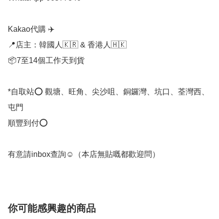
Kakao代購 ✈️

📍店主：韓國人🇰🇷 & 香港人🇭🇰

📦7至14個工作天到貨

*自取站⭕ 觀塘、旺角、尖沙咀、銅鑼灣、坑口、荃灣西、
屯門

順豐到付⭕

有意請inbox查詢☺️（本店無貼嘅都歡迎問） 
你可能感興趣的商品