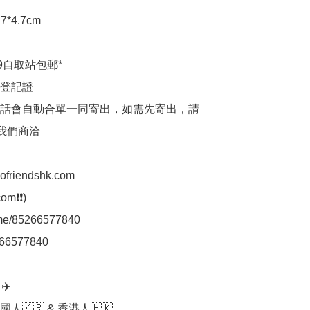
7*4.7cm

9自取站包郵*

登記證

話會自動合單一同寄出，如需先寄出，請
p我們商洽

aofriendshk.com

m❗❗)

.me/85266577840

66577840

️

人🇰🇷 & 香港人🇭🇰
