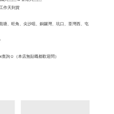
個工作天到貨

 觀塘、旺角、尖沙咀、銅鑼灣、坑口、荃灣西、屯


ox查詢☺️（本店無貼嘅都歡迎問） 