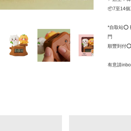
📦7至14
*自取站⭕
門

順豐到付⭕
有意請inb