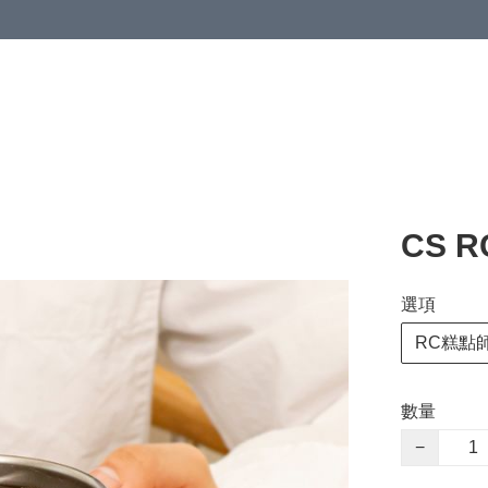
CS 
選項
RC糕點
數量
−