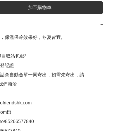
加至購物車
−
，保溫保冷效果好，冬夏皆宜。

9自取站包郵*

登記證

話會自動合單一同寄出，如需先寄出，請
p我們商洽

aofriendshk.com

m❗❗)

.me/85266577840

66577840
