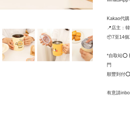
Kakao代購 ✈
📍店主：韓國
📦7至14
*自取站⭕
門

順豐到付⭕
有意請inb