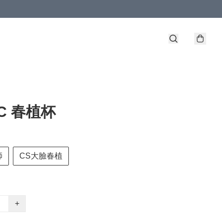
RC 春植杯
師
CS大臉春植
+