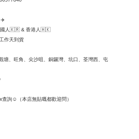
️

人🇰🇷 & 香港人🇭🇰

個工作天到貨

 觀塘、旺角、尖沙咀、銅鑼灣、坑口、荃灣西、屯


ox查詢☺️（本店無貼嘅都歡迎問） 