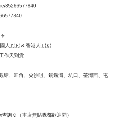
.me/85266577840

66577840

️

人🇰🇷 & 香港人🇭🇰

個工作天到貨

 觀塘、旺角、尖沙咀、銅鑼灣、坑口、荃灣西、屯


box查詢☺️（本店無貼嘅都歡迎問）