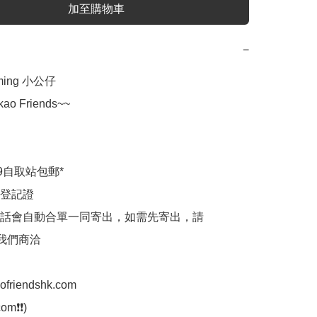
加至購物車
−
ming 小公仔

o Friends~~

9自取站包郵*

登記證

話會自動合單一同寄出，如需先寄出，請
p我們商洽

aofriendshk.com

m❗❗)
