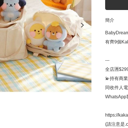
簡介
BabyDrea
有齊9個Kaka
---

全店🈵$29
💫持有商業
同收件人電
WhatsAp
https://kak
(請注意是.co