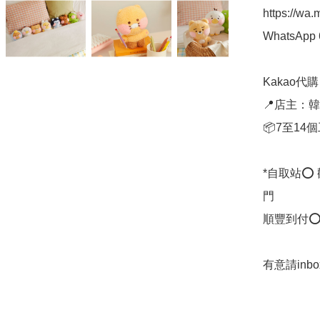
https://wa
WhatsApp 
Kakao代購 ✈
📍店主：韓國
📦7至14
*自取站⭕
門

順豐到付⭕
有意請in