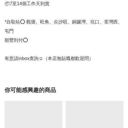
📦7至14個工作天到貨

*自取站⭕ 觀塘、旺角、尖沙咀、銅鑼灣、坑口、荃灣西、
屯門

順豐到付⭕

有意請inbox查詢☺️（本店無貼嘅都歡迎問）
你可能感興趣的商品