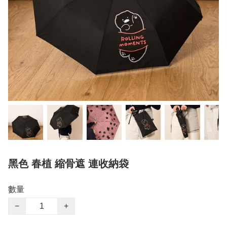
黑色 春植 縮骨遮 連收納袋
數量
−
+