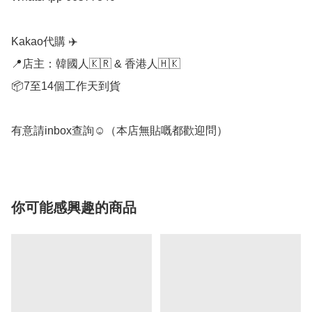
Kakao代購 ✈️

📍店主：韓國人🇰🇷 & 香港人🇭🇰

📦7至14個工作天到貨

有意請inbox查詢☺️（本店無貼嘅都歡迎問）
你可能感興趣的商品