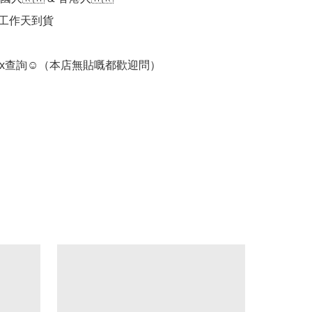
個工作天到貨

box查詢☺️（本店無貼嘅都歡迎問）