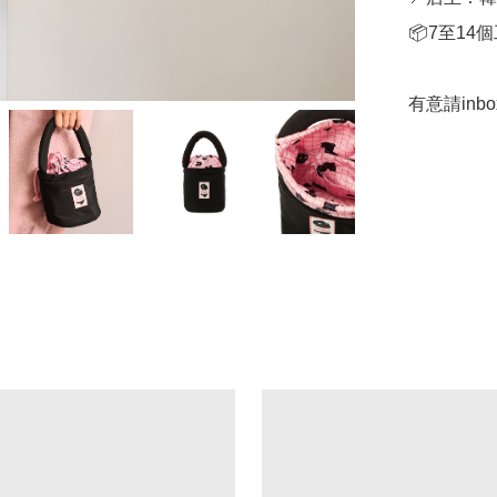
📦7至14
有意請in