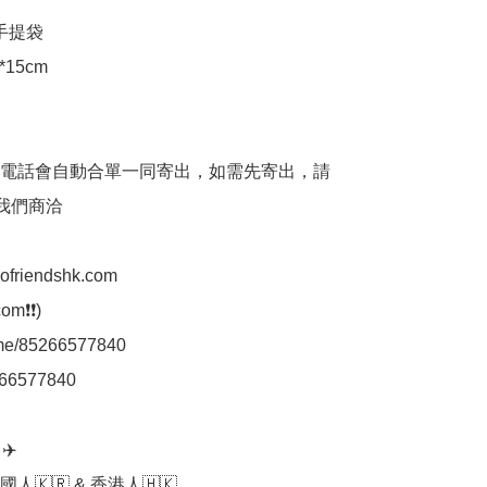
手提袋

15cm

人電話會自動合單一同寄出，如需先寄出，請
p我們商洽

aofriendshk.com

m❗❗)

.me/85266577840

66577840

️

人🇰🇷 & 香港人🇭🇰
