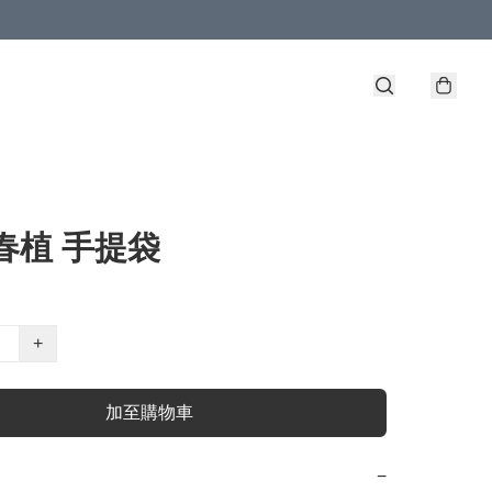
春植 手提袋
+
加至購物車
−