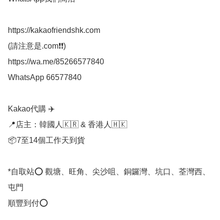
https://kakaofriendshk.com

(請注意是.com❗❗)

https://wa.me/85266577840

WhatsApp 66577840

Kakao代購 ✈️

📍店主：韓國人🇰🇷 & 香港人🇭🇰

📦7至14個工作天到貨

*自取站⭕ 觀塘、旺角、尖沙咀、銅鑼灣、坑口、荃灣西、
屯門

順豐到付⭕
