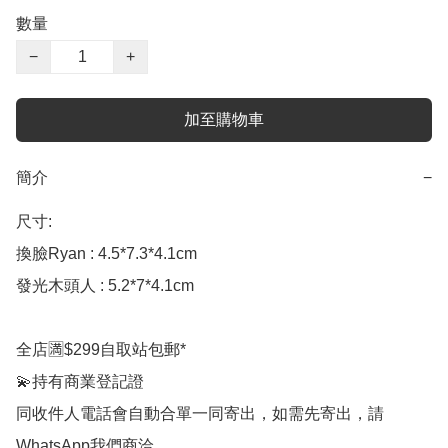
數量
−
+
加至購物車
簡介
−
尺寸:

換臉Ryan : 4.5*7.3*4.1cm

發光木頭人 : 5.2*7*4.1cm

全店🈵$299自取站包郵*

💫持有商業登記證

同收件人電話會自動合單一同寄出，如需先寄出，請
WhatsApp我們商洽
