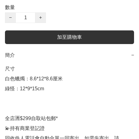
數量
−
+
加至購物車
簡介
−
尺寸

白色蠟燭：8.6*12*8.6厘米

綠怪：12*9*15cm

全店🈵$299自取站包郵*

💫持有商業登記證

同收件人電話會自動合單一同寄出，如需先寄出，請