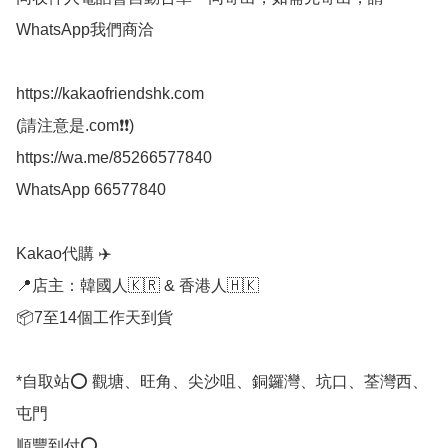
WhatsApp我們商洽

https://kakaofriendshk.com

(請注意是.com❗❗)

https://wa.me/85266577840

WhatsApp 66577840

Kakao代購 ✈️

📍店主：韓國人🇰🇷 & 香港人🇭🇰

📦7至14個工作天到貨

*自取站⭕ 觀塘、旺角、尖沙咀、銅鑼灣、坑口、荃灣西、
屯門

順豐到付⭕
