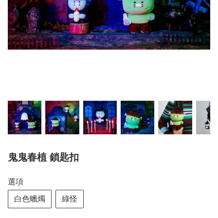
鬼鬼春植 鎖匙扣
選項
白色蠟燭
綠怪