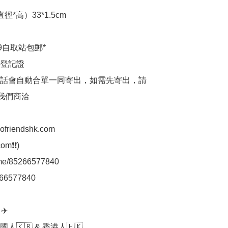
徑*高）33*1.5cm

9自取站包郵*

登記證

話會自動合單一同寄出，如需先寄出，請
p我們商洽

aofriendshk.com

m❗❗)

.me/85266577840

66577840

️

人🇰🇷 & 香港人🇭🇰
