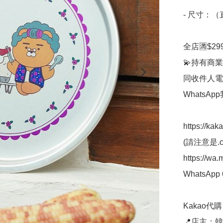
- 尺寸：（直
全店🈵$29
💫持有商業
同收件人電
WhatsAp
https://kak
(請注意是.co
https://wa
WhatsApp 
Kakao代購 ✈
📍店主：韓國