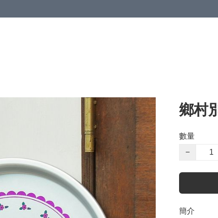
鄉村
數量
−
簡介