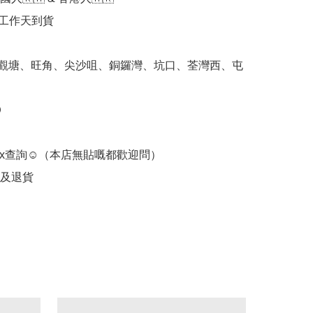
個工作天到貨

 觀塘、旺角、尖沙咀、銅鑼灣、坑口、荃灣西、屯


ox查詢☺️（本店無貼嘅都歡迎問） 

及退貨