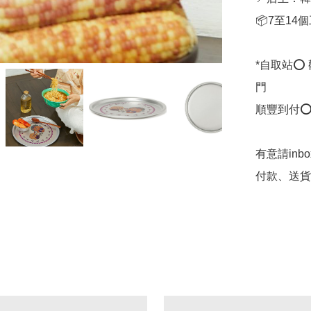
📦7至14
*自取站⭕
門

順豐到付⭕
有意請inb
付款、送貨