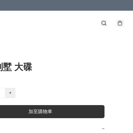
別墅 大碟
+
加至購物車
−