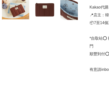
Kakao代購 ✈
📍店主：韓國
📦7至14
*自取站⭕
門

順豐到付⭕
有意請in