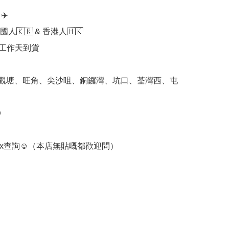
️

人🇰🇷 & 香港人🇭🇰

個工作天到貨

 觀塘、旺角、尖沙咀、銅鑼灣、坑口、荃灣西、屯


box查詢☺️（本店無貼嘅都歡迎問）