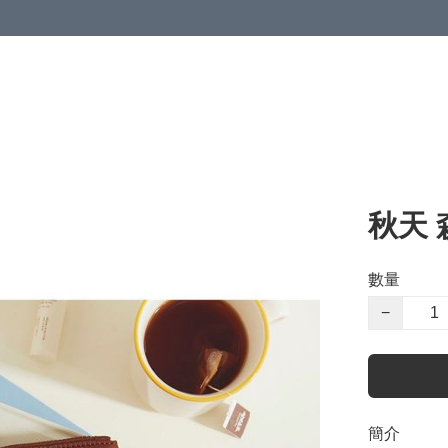
秋天 
數量
−
簡介