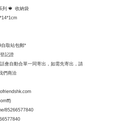
列 🍁  收納袋

14*1cm

9自取站包郵*

登記證

話會自動合單一同寄出，如需先寄出，請
p我們商洽

aofriendshk.com

m❗❗)

.me/85266577840

66577840
