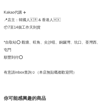
Kakao代購 ✈️

📍店主：韓國人🇰🇷 & 香港人🇭🇰

📦7至14個工作天到貨

*自取站⭕ 觀塘、旺角、尖沙咀、銅鑼灣、坑口、荃灣西、
屯門

順豐到付⭕

有意請inbox查詢☺️（本店無貼嘅都歡迎問） 
你可能感興趣的商品