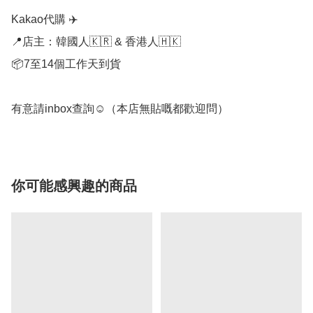
Kakao代購 ✈️

📍店主：韓國人🇰🇷 & 香港人🇭🇰

📦7至14個工作天到貨

有意請inbox查詢☺️（本店無貼嘅都歡迎問）
你可能感興趣的商品