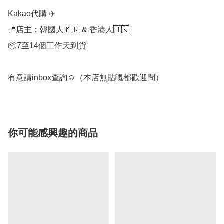
Kakao代購 ✈️

📍店主：韓國人🇰🇷 & 香港人🇭🇰

📦7至14個工作天到貨

有意請inbox查詢☺️（本店無貼嘅都歡迎問）
你可能感興趣的商品