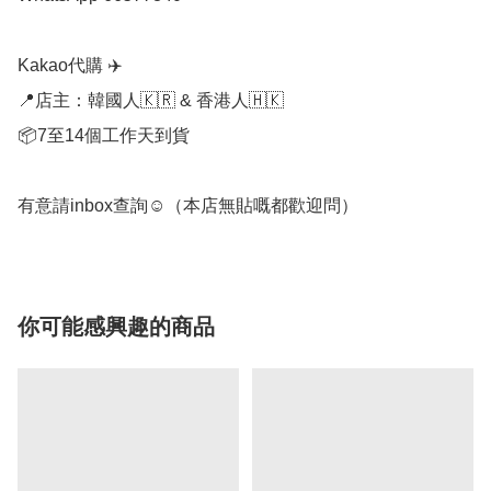
Kakao代購 ✈️

📍店主：韓國人🇰🇷 & 香港人🇭🇰

📦7至14個工作天到貨

有意請inbox查詢☺️（本店無貼嘅都歡迎問）
你可能感興趣的商品