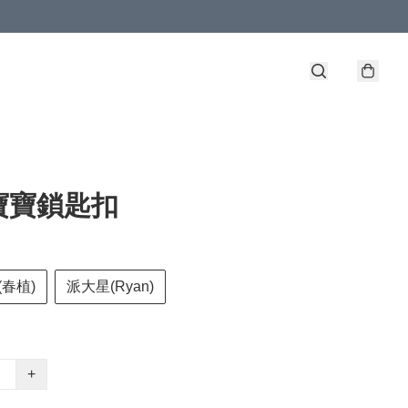
寶寶鎖匙扣
春植)
派大星(Ryan)
+