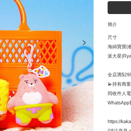
簡介
尺寸

海綿寶寶(春植)：
派大星(Ryan)
全店🈵$29
💫持有商業
同收件人電
WhatsAp
https://kak
(請注意是.co