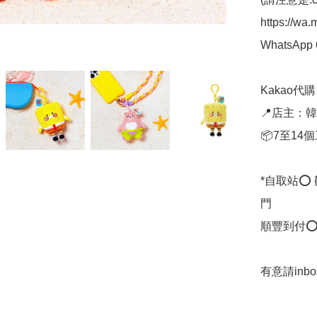
https://wa
WhatsApp 
Kakao代購 ✈
📍店主：韓國
📦7至14
*自取站⭕
門

順豐到付⭕
有意請inb