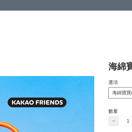
海綿
選項
海綿寶寶(
數量
−