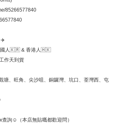
.me/85266577840

66577840

️

人🇰🇷 & 香港人🇭🇰

個工作天到貨

 觀塘、旺角、尖沙咀、銅鑼灣、坑口、荃灣西、屯


ox查詢☺️（本店無貼嘅都歡迎問） 