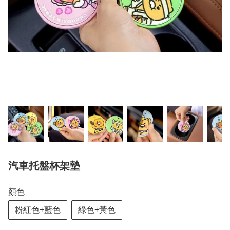
汽車托盤杯架墊
顏色
粉紅色+藍色
綠色+黃色