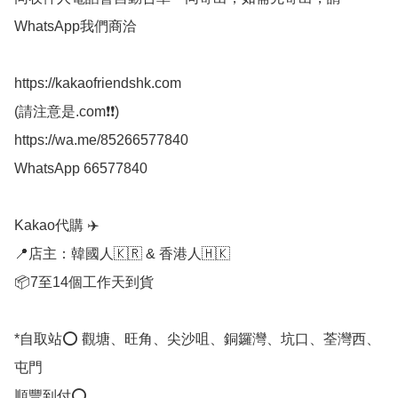
WhatsApp我們商洽

https://kakaofriendshk.com

(請注意是.com❗❗)

https://wa.me/85266577840

WhatsApp 66577840

Kakao代購 ✈️

📍店主：韓國人🇰🇷 & 香港人🇭🇰

📦7至14個工作天到貨

*自取站⭕ 觀塘、旺角、尖沙咀、銅鑼灣、坑口、荃灣西、
屯門

順豐到付⭕
