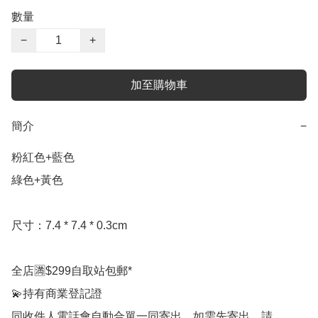
數量
−
+
加至購物車
簡介
−
粉紅色+藍色

綠色+黃色

尺寸：7.4 * 7.4 * 0.3cm

全店🈵$299自取站包郵*

💫持有商業登記證

同收件人電話會自動合單一同寄出，如需先寄出，請