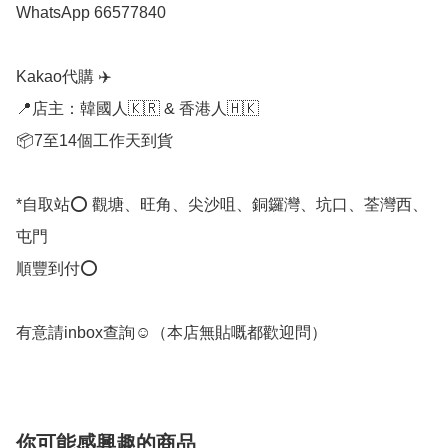
WhatsApp 66577840

Kakao代購 ✈️

📍店主：韓國人🇰🇷 & 香港人🇭🇰

📦7至14個工作天到貨

*自取站⭕ 觀塘、旺角、尖沙咀、銅鑼灣、坑口、荃灣西、
屯門

順豐到付⭕

有意請inbox查詢☺️（本店無貼嘅都歡迎問）
你可能感興趣的商品