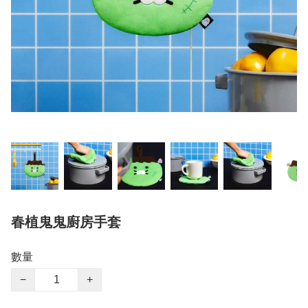
春植鬼鬼廚房手套
數量
−
+