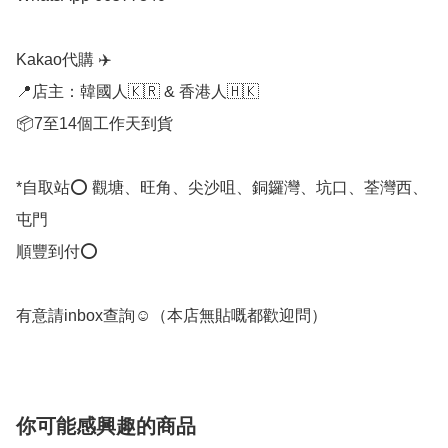
Kakao代購 ✈️

📍店主：韓國人🇰🇷 & 香港人🇭🇰

📦7至14個工作天到貨

*自取站⭕ 觀塘、旺角、尖沙咀、銅鑼灣、坑口、荃灣西、
屯門

順豐到付⭕

有意請inbox查詢☺️（本店無貼嘅都歡迎問） 
你可能感興趣的商品