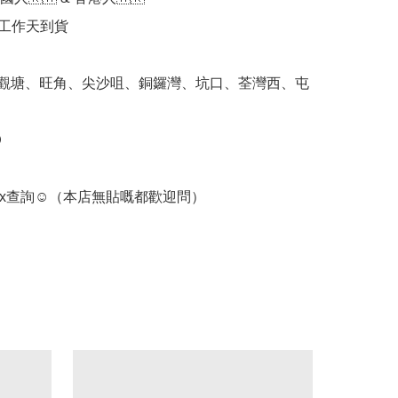
個工作天到貨

 觀塘、旺角、尖沙咀、銅鑼灣、坑口、荃灣西、屯


ox查詢☺️（本店無貼嘅都歡迎問） 