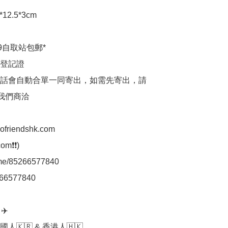
12.5*3cm 

9自取站包郵*

登記證

話會自動合單一同寄出，如需先寄出，請
p我們商洽

aofriendshk.com

m❗❗)

.me/85266577840

66577840

️

人🇰🇷 & 香港人🇭🇰
