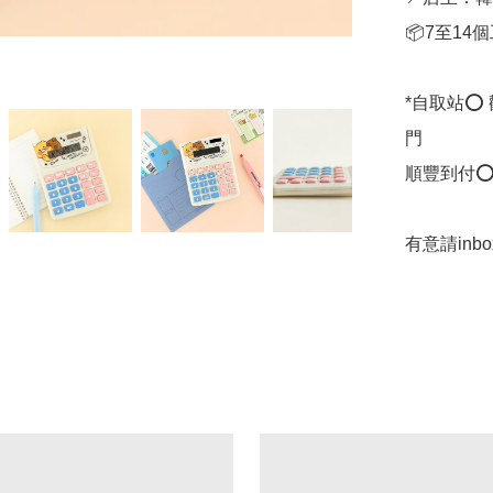
📦7至14
*自取站⭕
門

順豐到付⭕
有意請inb