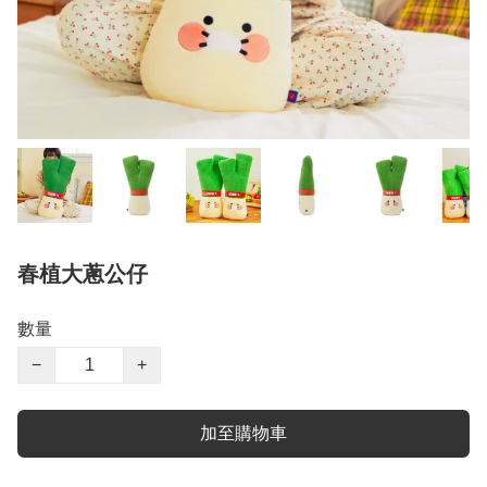
春植大蔥公仔
數量
−
+
加至購物車