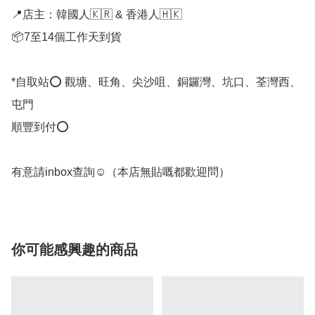
📍店主：韓國人🇰🇷 & 香港人🇭🇰

📦7至14個工作天到貨

*自取站⭕ 觀塘、旺角、尖沙咀、銅鑼灣、坑口、荃灣西、
屯門

順豐到付⭕

有意請inbox查詢☺️（本店無貼嘅都歡迎問） 
你可能感興趣的商品