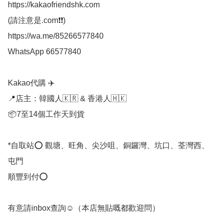
https://kakaofriendshk.com

(請注意是.com❗❗)

https://wa.me/85266577840

WhatsApp 66577840

Kakao代購 ✈️

📍店主：韓國人🇰🇷 & 香港人🇭🇰

📦7至14個工作天到貨

*自取站⭕ 觀塘、旺角、尖沙咀、銅鑼灣、坑口、荃灣西、
屯門

順豐到付⭕

有意請inbox查詢☺️（本店無貼嘅都歡迎問） 