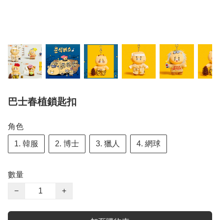
巴士春植鎖匙扣
角色
1. 韓服
2. 博士
3. 獵人
4. 網球
數量
−
+