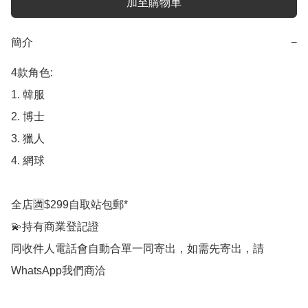
加至購物車
簡介
−
4款角色:

1. 韓服

2. 博士

3. 獵人

4. 網球

全店🈵$299自取站包郵*

💫持有商業登記證

同收件人電話會自動合單一同寄出，如需先寄出，請
WhatsApp我們商洽
