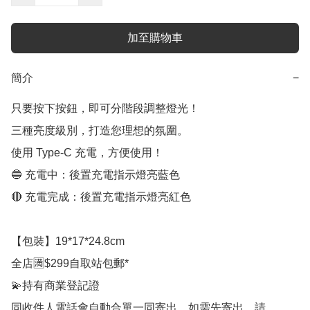
加至購物車
簡介
−
只要按下按鈕，即可分階段調整燈光！

三種亮度級別，打造您理想的氛圍。

使用 Type-C 充電，方便使用！

🔵 充電中：後置充電指示燈亮藍色

🔴 充電完成：後置充電指示燈亮紅色

【包裝】19*17*24.8cm

全店🈵$299自取站包郵*

💫持有商業登記證

同收件人電話會自動合單一同寄出，如需先寄出，請