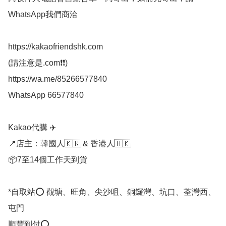
WhatsApp我們商洽

https://kakaofriendshk.com

(請注意是.com❗❗)

https://wa.me/85266577840

WhatsApp 66577840

Kakao代購 ✈️

📍店主：韓國人🇰🇷 & 香港人🇭🇰

📦7至14個工作天到貨

*自取站⭕ 觀塘、旺角、尖沙咀、銅鑼灣、坑口、荃灣西、
屯門

順豐到付⭕
