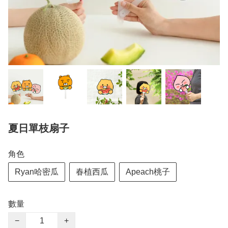
夏日單枝扇子
角色
Ryan哈密瓜
春植西瓜
Apeach桃子
數量
−
+