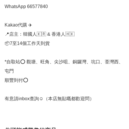
WhatsApp 66577840

Kakao代購 ✈️

📍店主：韓國人🇰🇷 & 香港人🇭🇰

📦7至14個工作天到貨

*自取站⭕ 觀塘、旺角、尖沙咀、銅鑼灣、坑口、荃灣西、
屯門

順豐到付⭕

有意請inbox查詢☺️（本店無貼嘅都歡迎問） 