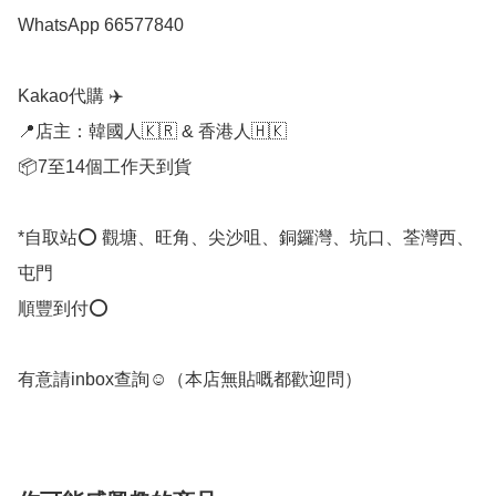
WhatsApp 66577840

Kakao代購 ✈️

📍店主：韓國人🇰🇷 & 香港人🇭🇰

📦7至14個工作天到貨

*自取站⭕ 觀塘、旺角、尖沙咀、銅鑼灣、坑口、荃灣西、
屯門

順豐到付⭕

有意請inbox查詢☺️（本店無貼嘅都歡迎問） 