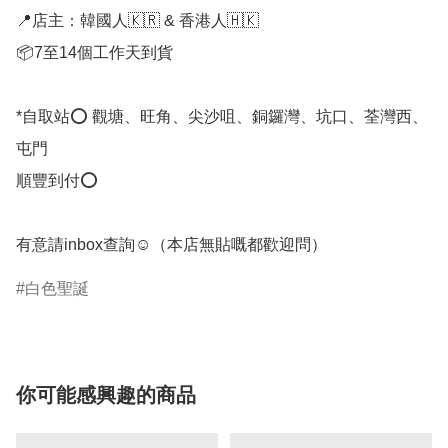
📍店主：韓國人🇰🇷 & 香港人🇭🇰

📦7至14個工作天到貨

*自取站⭕ 觀塘、旺角、尖沙咀、銅鑼灣、坑口、荃灣西、
屯門

順豐到付⭕

有意請inbox查詢☺️（本店無貼嘅都歡迎問） 
白色聖誕
你可能感興趣的商品