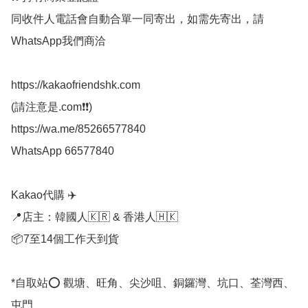
同收件人電話會自動合單一同寄出，如需先寄出，請
WhatsApp我們商洽

https://kakaofriendshk.com

(請注意是.com❗❗)

https://wa.me/85266577840

WhatsApp 66577840

Kakao代購 ✈️

📍店主：韓國人🇰🇷 & 香港人🇭🇰

📦7至14個工作天到貨

*自取站⭕ 觀塘、旺角、尖沙咀、銅鑼灣、坑口、荃灣西、
屯門
