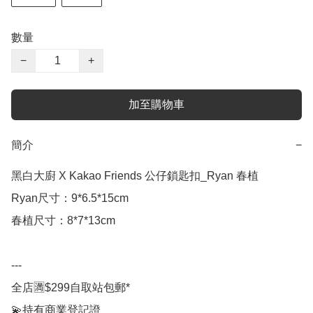
數量
−
+
加至購物車
簡介
−
黑白大廚 X Kakao Friends 公仔鎖匙扣_Ryan 春植

Ryan尺寸：9*6.5*15cm

春植尺寸：8*7*13cm

---

全店🈵$299自取站包郵*

💫持有商業登記證
