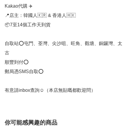
Kakao代購 ✈️

📍店主：韓國人🇰🇷 & 香港人🇭🇰

📦7至14個工作天到貨

自取站⭕屯門、荃灣、尖沙咀、旺角、觀塘、銅鑼灣、太
古

順豐到付⭕

郵局憑SMS自取⭕

有意請inbox查詢☺️（本店無貼嘅都歡迎問）
你可能感興趣的商品