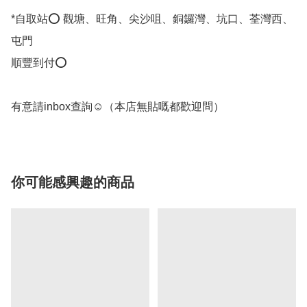
*自取站⭕ 觀塘、旺角、尖沙咀、銅鑼灣、坑口、荃灣西、
屯門

順豐到付⭕

有意請inbox查詢☺️（本店無貼嘅都歡迎問） 
你可能感興趣的商品