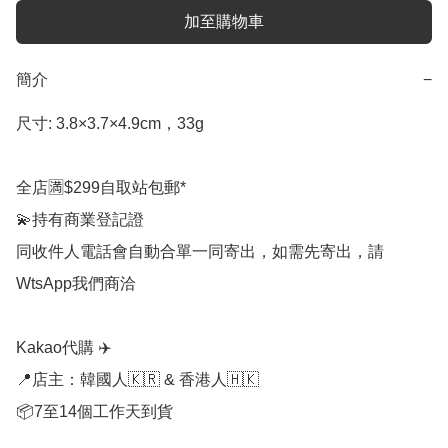
加至購物車
簡介
−
尺寸: 3.8×3.7×4.9cm，33g

全店🈵$299自取站包郵*

💫持有商業登記證

同收件人電話會自動合單一同寄出，如需先寄出，請
WtsApp我們商洽

Kakao代購 ✈️

📍店主：韓國人🇰🇷 & 香港人🇭🇰

📦7至14個工作天到貨
