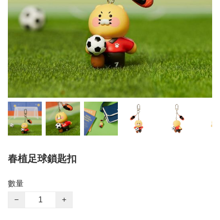
春植足球鎖匙扣
數量
−
+